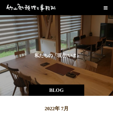
私
た
ち
の
「
現
在
(
い
ま
)
」
を
BLOG
2022年 7月