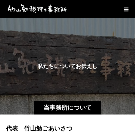
私
た
ち
に
つ
い
て
お
伝
え
し
ま
す
。
当事務所について
代表 竹山勉ごあいさつ