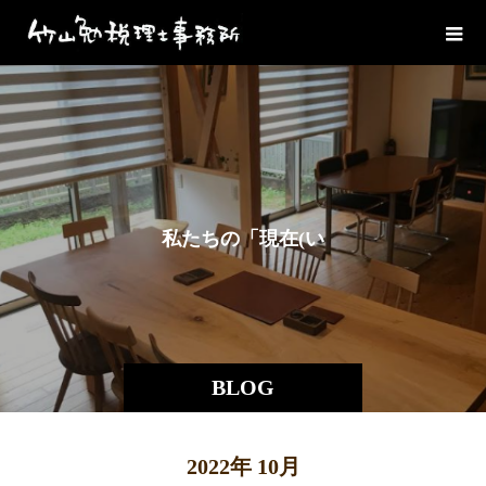
私
た
ち
の
「
現
在
(
い
ま
)
BLOG
2022年 10月