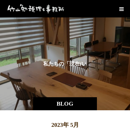
私
た
ち
の
「
現
在
(
い
ま
BLOG
2023年 5月