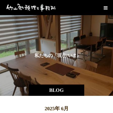
私
た
ち
の
「
現
在
(
い
ま
)
」
BLOG
2025年 6月