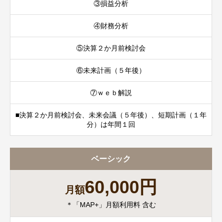
③損益分析
④財務分析
⑤決算２か月前検討会
⑥未来計画（５年後）
⑦ｗｅｂ解説
■決算２か月前検討会、未来会議（５年後）、短期計画（１年
分）は年間１回
ベーシック
60,000円
月額
＊「MAP+」月額利用料 含む