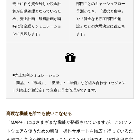
売上に伴う資金繰りや税金計
部門ごとのキャッシュフロー
算が自動処理となっているた
予測ができ、「選択と集中」
め、売上計画、経費計画が瞬
や「健全なる赤字部門の創
時に資金繰りシミュレーショ
設」などの意思決定に役立ち
ンに反映します。
ます。
■売上粗利シミュレーション
「商品」×「市場」、「数量」×「単価」など組み合わせ（セグメン
ト別売上分類設定）で立案と予実管理ができます。
高度な機能を誰でも使いこなせる
「MAP+」にはさまざまな機能が搭載されていますが、このソフ
トウェアを使うための研修・操作サポートを幅広く行っているた
め誰でも高度な機能を使いこなすことが可能です。経営意思決定