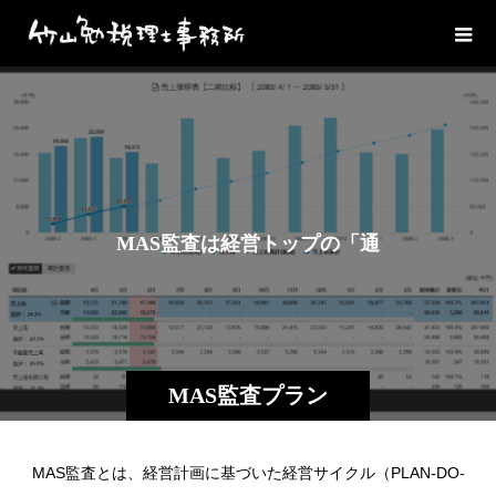
M
A
S
監
査
は
経
営
ト
ッ
プ
の
「
通
知
表
」
MAS監査プラン
MAS監査とは、経営計画に基づいた経営サイクル（PLAN-DO-