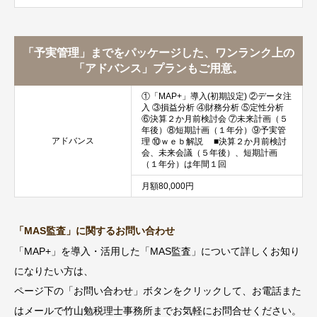
「予実管理」までをパッケージした、ワンランク上の
「アドバンス」プランもご用意。
①「MAP+」導入(初期設定) ②データ注
入 ③損益分析 ④財務分析 ⑤定性分析
⑥決算２か月前検討会 ⑦未来計画（５
年後）⑧短期計画（１年分）⑨予実管
アドバンス
理 ⑩ｗｅｂ解説 ■決算２か月前検討
会、未来会議（５年後）、短期計画
（１年分）は年間１回
月額80,000円
「MAS監査」に関するお問い合わせ
「MAP+」を導入・活用した「MAS監査」について詳しくお知り
になりたい方は、
ページ下の「お問い合わせ」ボタンをクリックして、お電話また
はメールで竹山勉税理士事務所までお気軽にお問合せください。