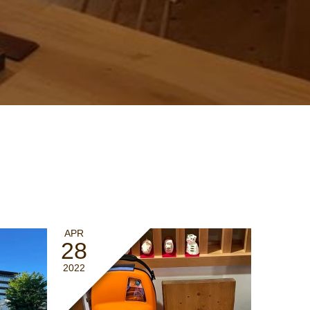
APR
28
2022