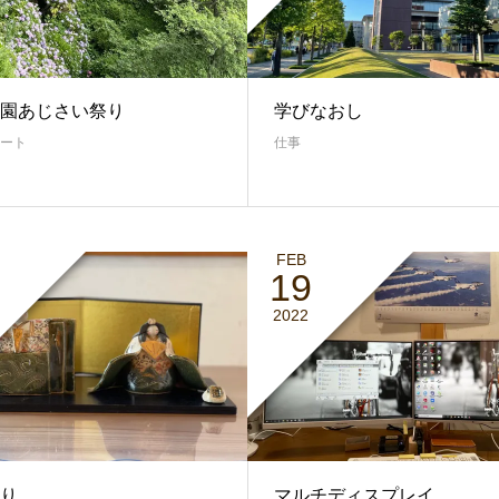
園あじさい祭り
学びなおし
ート
仕事
FEB
19
2022
り
マルチディスプレイ