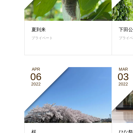
夏到来
下田公
プライベート
プライベ
APR
MAR
06
03
2022
2022
桜
ひな祭