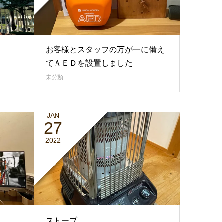
お客様とスタッフの万が一に備え
てＡＥＤを設置しました
未分類
JAN
27
2022
ストーブ