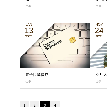
仕事
仕事
JAN
NOV
13
24
2022
2021
電子帳簿保存
クリス
仕事
仕事
1
2
3
4