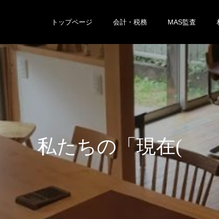
トップページ
会計・税務
MAS監査
の
「
現
在
(
い
ま
)
」
を
お
伝