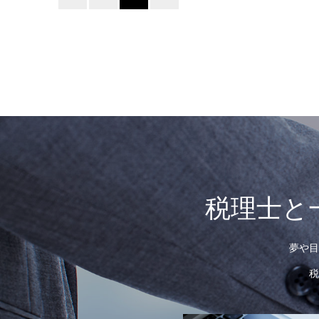
税理士と
夢や目
税