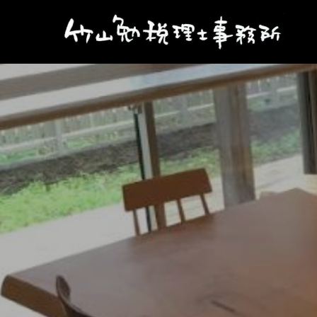
私
た
ち