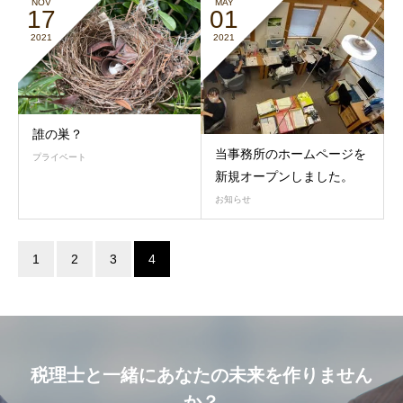
NOV
MAY
17
01
2021
2021
誰の巣？
当事務所のホームページを
プライベート
新規オープンしました。
お知らせ
1
2
3
4
税理士と一緒にあなたの未来を作りません
か？