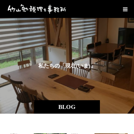
私
た
ち
の
「
現
在
(
い
ま
)
」
を
お
BLOG