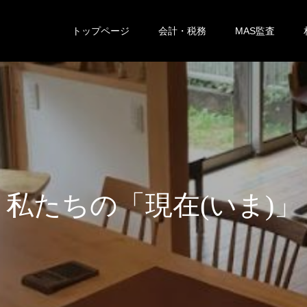
トップページ
会計・税務
MAS監査
た
ち
の
「
現
在
(
い
ま
)
」
を