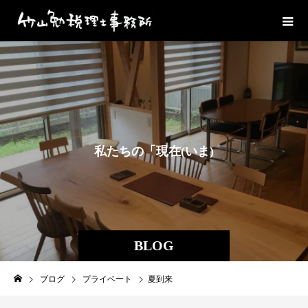
私
た
ち
の
「
現
在
(
い
ま
)
」
を
お
伝
え
BLOG
ブログ
プライベート
夏到来