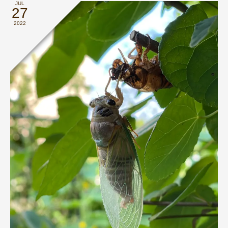
JUL
27
2022