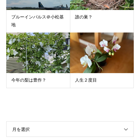
ブルーインパルス＠小松基
誰の巣？
地
今年の梨は豊作？
人生２度目
月を選択