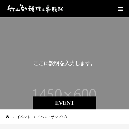
こ
こ
に
説
明
を
入
力
し
ま
す
。
EVENT
イベント
イベントサンプル3