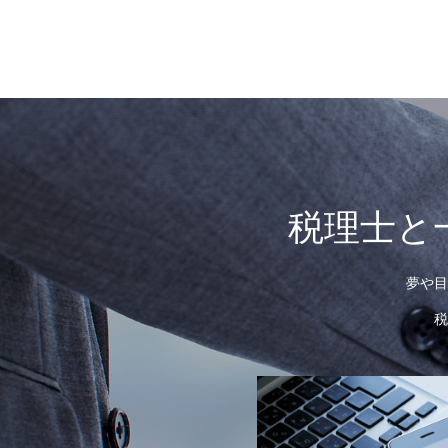
税理士と
夢や目
税