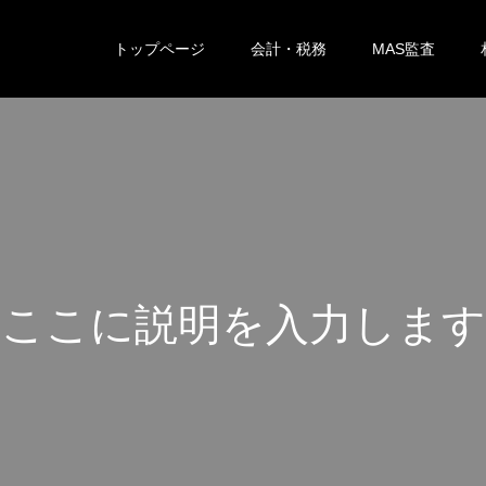
トップページ
会計・税務
MAS監査
こ
こ
に
説
明
を
入
力
し
ま
す